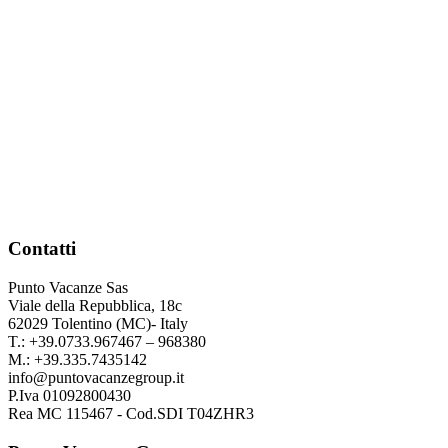
Contatti
Punto Vacanze Sas
Viale della Repubblica, 18c
62029 Tolentino (MC)- Italy
T.: +39.0733.967467 – 968380
M.: +39.335.7435142
info@puntovacanzegroup.it
P.Iva 01092800430
Rea MC 115467 - Cod.SDI T04ZHR3