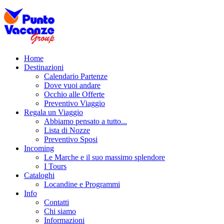
Home
Destinazioni
Calendario Partenze
Dove vuoi andare
Occhio alle Offerte
Preventivo Viaggio
Regala un Viaggio
Abbiamo pensato a tutto...
Lista di Nozze
Preventivo Sposi
Incoming
Le Marche e il suo massimo splendore
I Tours
Cataloghi
Locandine e Programmi
Info
Contatti
Chi siamo
Informazioni