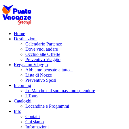
Home
Destinazioni
Calendario Partenze
Dove vuoi andare
Occhio alle Offerte
Preventivo Viaggio
Regala un Viaggio
Abbiamo pensato a tutto...
Lista di Nozze
Preventivo Sposi
Incoming
Le Marche e il suo massimo splendore
I Tours
Cataloghi
Locandine e Programmi
Info
Contatti
Chi siamo
Informazioni