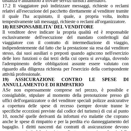
distanza e aiutandolo a trovare servizi turistici alternativi.
17.2 Il viaggiatore può indirizzare messaggi, richieste o reclami
relativi all'esecuzione del pacchetto direttamente al venditore tramite
il quale l'ha acquistato, il quale, a propria volta, inoltra
tempestivamente tali messaggi, richieste o reclami all'organizzatore.
18) RESPONSABILITA' DEL VENDITORE
Il venditore deve indicare la propria qualità ed è responsabile
esclusivamente dell'esecuzione del mandato conferitogli dal
viaggiatore con il contratto di intermediazione di viaggio,
indipendentemente dal fatto che la prestazione sia resa dal venditore
stesso, dai suoi ausiliari o preposti quando agiscono nell'esercizio
delle loro funzioni o dai terzi della cui opera si avvalga, dovendo
l'adempimento delle obbligazioni assunte essere valutato con
riguardo alla diligenza richiesta per l'esercizio della corrispondente
attività professionale.
19) ASSICURAZIONE CONTRO LE SPESE DI
ANNULLAMENTO E DI RIMPATRIO
ASe non espressamente comprese nel prezzo, è possibile e
consigliabile, stipulare al momento della prenotazione presso gli
uffici dell'organizzatore o del venditore speciali polizze assicurative
a copertura delle spese di recesso (sempre dovute tranne le
specifiche eccezioni previste dal codice del turismo) di cui al punto
10, nonché quelle derivanti da infortuni e\o malattie che coprano
anche le spese di rimpatrio e per la perdita e\o danneggiamento del
bagaglio. I diritti nascenti dai contratti di assicurazione devono