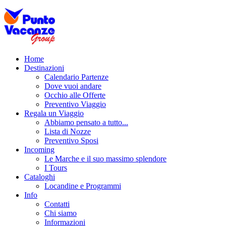
Home
Destinazioni
Calendario Partenze
Dove vuoi andare
Occhio alle Offerte
Preventivo Viaggio
Regala un Viaggio
Abbiamo pensato a tutto...
Lista di Nozze
Preventivo Sposi
Incoming
Le Marche e il suo massimo splendore
I Tours
Cataloghi
Locandine e Programmi
Info
Contatti
Chi siamo
Informazioni