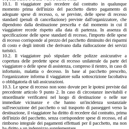
10.1. Il viaggiatore può recedere dal contratto in qualunque
momento prima dell'inizio del pacchetto dietro pagamento di
adeguate spese di recesso, o, se previste, delle spese di recesso
standard (penali di cancellazione) previste dall'organizzatore, che
dipendono dalla destinazione prescelta e dal momento in cui il
viaggiatore recede rispetto alla data di partenza. In assenza di
specificazione delle spese standard di recesso, l'importo delle spese
di recesso corrisponde al prezzo del pacchetto diminuito dei risparmi
di costo e degli introiti che derivano dalla riallocazione dei servizi
turistici.
10.2. Il viaggiatore può stipulare delle polizze assicurative a
copertura delle predette spese di recesso unilaterale da parte del
viaggiatore o delle spese di assistenza, compreso il rientro, in caso di
infortunio, malattia o decesso. In base al pacchetto prescelto,
l'organizzatore informa il viaggiatore sulla sottoscrizione facoltativa
o obbligatoria di tali assicurazioni.
10.3. Le spese di recesso non sono dovute per le ipotesi previste dal
precedente articolo 9 punto 2. In caso di circostanze inevitabili e
straordinarie verificatesi nel luogo di destinazione o nelle sue
immediate vicinanze e che hanno un'incidenza sostanziale
sull'esecuzione del pacchetto o sul trasporto di passeggeri verso la
destinazione, il viaggiatore ha diritto di recedere dal contratto, prima
dell'inizio del pacchetto, senza corrispondere spese di recesso, ed al
rimborso integrale dei pagamenti effettuati per il pacchetto, ma non
ha diritto a un indennizzo supplementare.