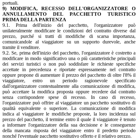
portuali.
9)
MODIFICA, RECESSO DELL'ORGANIZZATORE O
ANNULLAMENTO DEL PACCHETTO TURISTICO
PRIMA DELLA PARTENZA
9.1. Prima dell'inizio del pacchetto, l'organizzatore può
unilateralmente modificare le condizioni del contratto diverse dal
prezzo, purché si tratti di modifiche di scarsa importanza,
comunicandole al viaggiatore su un supporto durevole, anche
tramite il venditore.
9.2. Se, prima dell'inizio del pacchetto, l'organizzatore è costretto a
modificare in modo significativo una o più caratteristiche principali
dei servizi turistici o non può soddisfare le richieste specifiche
accettate in precedenza e riportate espressamente nel contratto
oppure propone di aumentare il prezzo del pacchetto di oltre l'8% il
viaggiatore, entro un periodo ragionevole specificato
dall'organizzatore contestualmente alla comunicazione di modifica,
può accettare la modifica proposta oppure recedere dal contratto
senza corrispondere spese di recesso. In caso di recesso,
l'organizzatore può offrire al viaggiatore un pacchetto sostitutivo di
qualità equivalente o superiore. La comunicazione di modifica
indica al viaggiatore le modifiche proposte, la loro incidenza sul
prezzo del pacchetto, il termine entro il quale il viaggiatore è tenuto
a informare l'organizzatore della sua decisione e le conseguenze
della mancata risposta del viaggiatore entro il predetto periodo
nonché l'eventuale pacchetto sostitutivo offerto e il relativo prezzo.