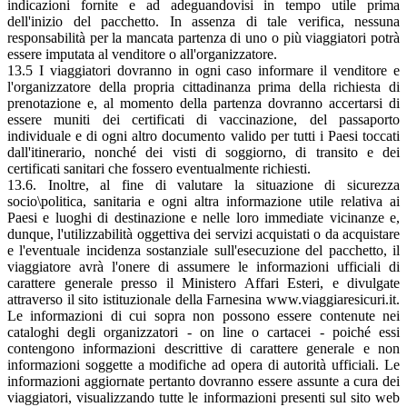
indicazioni fornite e ad adeguandovisi in tempo utile prima
dell'inizio del pacchetto. In assenza di tale verifica, nessuna
responsabilità per la mancata partenza di uno o più viaggiatori potrà
essere imputata al venditore o all'organizzatore.
13.5 I viaggiatori dovranno in ogni caso informare il venditore e
l'organizzatore della propria cittadinanza prima della richiesta di
prenotazione e, al momento della partenza dovranno accertarsi di
essere muniti dei certificati di vaccinazione, del passaporto
individuale e di ogni altro documento valido per tutti i Paesi toccati
dall'itinerario, nonché dei visti di soggiorno, di transito e dei
certificati sanitari che fossero eventualmente richiesti.
13.6. Inoltre, al fine di valutare la situazione di sicurezza
socio\politica, sanitaria e ogni altra informazione utile relativa ai
Paesi e luoghi di destinazione e nelle loro immediate vicinanze e,
dunque, l'utilizzabilità oggettiva dei servizi acquistati o da acquistare
e l'eventuale incidenza sostanziale sull'esecuzione del pacchetto, il
viaggiatore avrà l'onere di assumere le informazioni ufficiali di
carattere generale presso il Ministero Affari Esteri, e divulgate
attraverso il sito istituzionale della Farnesina www.viaggiaresicuri.it.
Le informazioni di cui sopra non possono essere contenute nei
cataloghi degli organizzatori - on line o cartacei - poiché essi
contengono informazioni descrittive di carattere generale e non
informazioni soggette a modifiche ad opera di autorità ufficiali. Le
informazioni aggiornate pertanto dovranno essere assunte a cura dei
viaggiatori, visualizzando tutte le informazioni presenti sul sito web