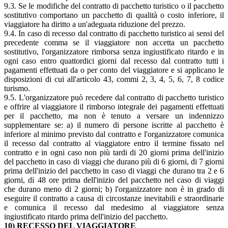
9.3. Se le modifiche del contratto di pacchetto turistico o il pacchetto
sostitutivo comportano un pacchetto di qualità o costo inferiore, il
viaggiatore ha diritto a un'adeguata riduzione del prezzo.
9.4. In caso di recesso dal contratto di pacchetto turistico ai sensi del
precedente comma se il viaggiatore non accetta un pacchetto
sostitutivo, l'organizzatore rimborsa senza ingiustificato ritardo e in
ogni caso entro quattordici giorni dal recesso dal contratto tutti i
pagamenti effettuati da o per conto del viaggiatore e si applicano le
disposizioni di cui all'articolo 43, commi 2, 3, 4, 5, 6, 7, 8 codice
turismo.
9.5. L'organizzatore può recedere dal contratto di pacchetto turistico
e offrire al viaggiatore il rimborso integrale dei pagamenti effettuati
per il pacchetto, ma non è tenuto a versare un indennizzo
supplementare se: a) il numero di persone iscritte al pacchetto è
inferiore al minimo previsto dal contratto e l'organizzatore comunica
il recesso dal contratto al viaggiatore entro il termine fissato nel
contratto e in ogni caso non più tardi di 20 giorni prima dell'inizio
del pacchetto in caso di viaggi che durano più di 6 giorni, di 7 giorni
prima dell'inizio del pacchetto in caso di viaggi che durano tra 2 e 6
giorni, di 48 ore prima dell'inizio del pacchetto nel caso di viaggi
che durano meno di 2 giorni; b) l'organizzatore non è in grado di
eseguire il contratto a causa di circostanze inevitabili e straordinarie
e comunica il recesso dal medesimo al viaggiatore senza
ingiustificato ritardo prima dell'inizio del pacchetto.
10) RECESSO DEL VIAGGIATORE