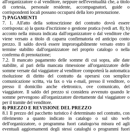
all'organizzatore o al venditore, neppure nell'eventualità che, a titolo
di cortesia, personale residente, accompagnatori, guide o
corrispondenti locali possano occuparsi della loro prenotazione.
7) PAGAMENTI
7. 1. All'atto della sottoscrizione del contratto dovrà essere
corrisposta: a) la quota d'iscrizione o gestione pratica (vedi art. 8); b)
acconto nella misura indicata dall'organizzatore o dal venditore che
viene versato a titolo di caparra confirmatoria ed anticipo conto
prezzo. Il saldo dovrà essere improrogabilmente versato entro il
termine stabilito dall'organizzatore nel proprio catalogo o nella
conferma di prenotazione;
7.2. Il mancato pagamento delle somme di cui sopra, alle date
stabilite, al pari della mancata rimessione all'organizzatore delle
somme versate dal viaggiatore al venditore comporterà la automatica
risoluzione di diritto del contratto da operarsi con semplice
comunicazione scritta, via fax o via e-mail, presso il venditore, o
presso il domicilio anche elettronico, ove comunicato, del
viaggiatore. Il saldo del prezzo si considera avvenuto quando le
somme pervengono all'organizzatore direttamente dal viaggiatore o
per il tramite del venditore.
8) PREZZO E REVISIONE DEL PREZZO
8.1 Il prezzo del pacchetto turistico è determinato nel contratto, con
riferimento a quanto indicato in catalogo o sul sito web
dell'organizzatore, o programma fuori catalogo/su misura ed agli
eventuali aggiornamenti degli stessi cataloghi o programmi fuori