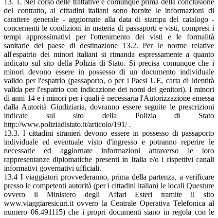
13. 1. Nel corso delle trattative e comunque prima della conclusione
del contratto, ai cittadini italiani sono fornite le informazioni di
carattere generale - aggiornate alla data di stampa del catalogo -
concernenti le condizioni in materia di passaporti e visti, compresi i
tempi approssimativi per l'ottenimento dei visti e le formalità
sanitarie del paese di destinazione 13.2. Per le norme relative
all'espatrio dei minori italiani si rimanda espressamente a quanto
indicato sul sito della Polizia di Stato. Si precisa comunque che i
minori devono essere in possesso di un documento individuale
valido per l'espatrio (passaporto, o per i Paesi UE, carta di identità
valida per l'espatrio con indicazione dei nomi dei genitori). I minori
di anni 14 e i minori per i quali è necessaria l'Autorizzazione emessa
dalla Autorità Giudiziaria, dovranno essere seguite le prescrizioni
indicate sul sito della Polizia di Stato
http://www.poliziadistato.it/articolo/191/ .
13.3. I cittadini stranieri devono essere in possesso di passaporto
individuale ed eventuale visto d'ingresso e potranno reperire le
necessarie ed aggiornate informazioni attraverso le loro
rappresentanze diplomatiche presenti in Italia e/o i rispettivi canali
informativi governativi ufficiali.
13.4 I viaggiatori provvederanno, prima della partenza, a verificare
presso le competenti autorità (per i cittadini italiani le locali Questure
ovvero il Ministero degli Affari Esteri tramite il sito
www.viaggiaresicuri.it ovvero la Centrale Operativa Telefonica al
numero 06.491115) che i propri documenti siano in regola con le