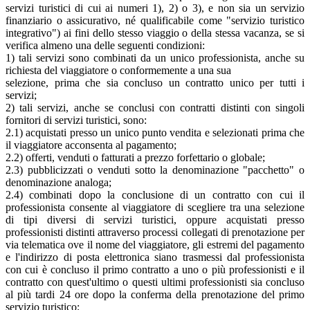
servizi turistici di cui ai numeri 1), 2) o 3), e non sia un servizio
finanziario o assicurativo, né qualificabile come "servizio turistico
integrativo") ai fini dello stesso viaggio o della stessa vacanza, se si
verifica almeno una delle seguenti condizioni:
1) tali servizi sono combinati da un unico professionista, anche su
richiesta del viaggiatore o conformemente a una sua
selezione, prima che sia concluso un contratto unico per tutti i
servizi;
2) tali servizi, anche se conclusi con contratti distinti con singoli
fornitori di servizi turistici, sono:
2.1) acquistati presso un unico punto vendita e selezionati prima che
il viaggiatore acconsenta al pagamento;
2.2) offerti, venduti o fatturati a prezzo forfettario o globale;
2.3) pubblicizzati o venduti sotto la denominazione "pacchetto" o
denominazione analoga;
2.4) combinati dopo la conclusione di un contratto con cui il
professionista consente al viaggiatore di scegliere tra una selezione
di tipi diversi di servizi turistici, oppure acquistati presso
professionisti distinti attraverso processi collegati di prenotazione per
via telematica ove il nome del viaggiatore, gli estremi del pagamento
e l'indirizzo di posta elettronica siano trasmessi dal professionista
con cui è concluso il primo contratto a uno o più professionisti e il
contratto con quest'ultimo o questi ultimi professionisti sia concluso
al più tardi 24 ore dopo la conferma della prenotazione del primo
servizio turistico;