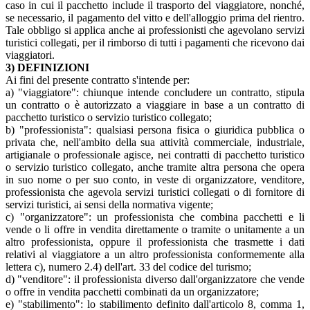
caso in cui il pacchetto include il trasporto del viaggiatore, nonché,
se necessario, il pagamento del vitto e dell'alloggio prima del rientro.
Tale obbligo si applica anche ai professionisti che agevolano servizi
turistici collegati, per il rimborso di tutti i pagamenti che ricevono dai
viaggiatori.
3) DEFINIZIONI
Ai fini del presente contratto s'intende per:
a) "viaggiatore": chiunque intende concludere un contratto, stipula
un contratto o è autorizzato a viaggiare in base a un contratto di
pacchetto turistico o servizio turistico collegato;
b) "professionista": qualsiasi persona fisica o giuridica pubblica o
privata che, nell'ambito della sua attività commerciale, industriale,
artigianale o professionale agisce, nei contratti di pacchetto turistico
o servizio turistico collegato, anche tramite altra persona che opera
in suo nome o per suo conto, in veste di organizzatore, venditore,
professionista che agevola servizi turistici collegati o di fornitore di
servizi turistici, ai sensi della normativa vigente;
c) "organizzatore": un professionista che combina pacchetti e li
vende o li offre in vendita direttamente o tramite o unitamente a un
altro professionista, oppure il professionista che trasmette i dati
relativi al viaggiatore a un altro professionista conformemente alla
lettera c), numero 2.4) dell'art. 33 del codice del turismo;
d) "venditore": il professionista diverso dall'organizzatore che vende
o offre in vendita pacchetti combinati da un organizzatore;
e) "stabilimento": lo stabilimento definito dall'articolo 8, comma 1,