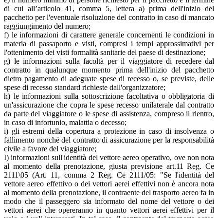
di cui all’articolo 41, comma 5, lettera a) prima dell'inizio del
pacchetto per l'eventuale risoluzione del contratto in caso di mancato
raggiungimento del numero;
f) le informazioni di carattere generale concernenti le condizioni in
materia di passaporto e visti, compresi i tempi approssimativi per
l'ottenimento dei visti formalità sanitarie del paese di destinazione;
g) le informazioni sulla facoltà per il viaggiatore di recedere dal
contratto in qualunque momento prima dell'inizio del pacchetto
dietro pagamento di adeguate spese di recesso o, se previste, delle
spese di recesso standard richieste dall'organizzatore;
h) le informazioni sulla sottoscrizione facoltativa o obbligatoria di
un'assicurazione che copra le spese recesso unilaterale dal contratto
da parte del viaggiatore o le spese di assistenza, compreso il rientro,
in caso di infortunio, malattia o decesso;
i) gli estremi della copertura a protezione in caso di insolvenza o
fallimento nonché del contratto di assicurazione per la responsabilità
civile a favore del viaggiatore;
I) informazioni sull'identità del vettore aereo operativo, ove non nota
al momento della prenotazione, giusta previsione art.11 Reg. Ce
2111\05 (Art. 11, comma 2 Reg. Ce 2111/05: "Se l'identità del
vettore aereo effettivo o dei vettori aerei effettivi non è ancora nota
al momento della prenotazione, il contraente del trasporto aereo fa in
modo che il passeggero sia informato del nome del vettore o dei
vettori aerei che opereranno in quanto vettori aerei effettivi per il