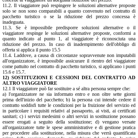
11.2. Il viaggiatore può respingere le soluzioni alternative proposte
solo se non sono comparabili a quanto convenuto nel contratto di
pacchetto turistico o se la riduzione del prezzo concessa è
inadeguata.
11.3. Se è impossibile predisporre soluzioni alternative o il
viaggiatore respinge le soluzioni alternative proposte, conformi a
quanto indicato al punto 1, al viaggiatore è riconosciuta una
riduzione del prezzo. In caso di inadempimento dell'obbligo di
offerta si applica il punto 15.5
11.4. Laddove, a causa di circostanze sopravvenute non imputabili
all'organizzatore, è impossibile assicurare il rientro del viaggiatore
come pattuito nel contratto di pacchetto turistico, si applicano i punti
15.6 e 15.7.
12) SOSTITUZIONI E CESSIONI DEL CONTRATTO AD
ALTRO VIAGGIATORE
12.1 Il viaggiatore può far sostituire a sé altra persona sempre che:
a) l'organizzatore ne sia informato entro e non oltre sette giorni
prima dell'inizio del pacchetto; b) la persona cui intende cedere il
contratto soddisfi tutte le condizioni per la fruizione del servizio ed
in particolare i requisiti relativi al passaporto, ai visti, ai certificati
sanitari; c) i servizi medesimi o altri servizi in sostituzione possano
essere erogati a seguito della sostituzione; d) vengano versate
all'organizzatore tutte le spese amministrative e di gestione pratica
per procedere alla sostituzione, nella misura che verrà quantificata