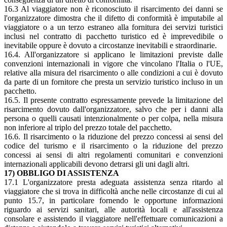
16.3 Al viaggiatore non è riconosciuto il risarcimento dei danni se
l'organizzatore dimostra che il difetto di conformità è imputabile al
viaggiatore o a un terzo estraneo alla fornitura dei servizi turistici
inclusi nel contratto di pacchetto turistico ed è imprevedibile o
inevitabile oppure è dovuto a circostanze inevitabili e straordinarie.
16.4. All'organizzatore si applicano le limitazioni previste dalle
convenzioni internazionali in vigore che vincolano l'Italia o l'UE,
relative alla misura del risarcimento o alle condizioni a cui è dovuto
da parte di un fornitore che presta un servizio turistico incluso in un
pacchetto.
16.5. Il presente contratto espressamente prevede la limitazione del
risarcimento dovuto dall'organizzatore, salvo che per i danni alla
persona o quelli causati intenzionalmente o per colpa, nella misura
non inferiore al triplo del prezzo totale del pacchetto.
16.6. Il risarcimento o la riduzione del prezzo concessi ai sensi del
codice del turismo e il risarcimento o la riduzione del prezzo
concessi ai sensi di altri regolamenti comunitari e convenzioni
internazionali applicabili devono detrarsi gli uni dagli altri.
17) OBBLIGO DI ASSISTENZA
17.1 L'organizzatore presta adeguata assistenza senza ritardo al
viaggiatore che si trova in difficoltà anche nelle circostanze di cui al
punto 15.7, in particolare fornendo le opportune informazioni
riguardo ai servizi sanitari, alle autorità locali e all'assistenza
consolare e assistendo il viaggiatore nell'effettuare comunicazioni a