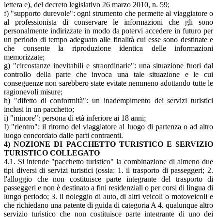
lettera e), del decreto legislativo 26 marzo 2010, n. 59;
f) "supporto durevole": ogni strumento che permette al viaggiatore o
al professionista di conservare le informazioni che gli sono
personalmente indirizzate in modo da potervi accedere in futuro per
un periodo di tempo adeguato alle finalità cui esse sono destinate e
che consente la riproduzione identica delle informazioni
memorizzate;
g) "circostanze inevitabili e straordinarie": una situazione fuori dal
controllo della parte che invoca una tale situazione e le cui
conseguenze non sarebbero state evitate nemmeno adottando tutte le
ragionevoli misure;
h) "difetto di conformità": un inadempimento dei servizi turistici
inclusi in un pacchetto;
i) "minore": persona di età inferiore ai 18 anni;
I) "rientro": il ritorno del viaggiatore al luogo di partenza o ad altro
luogo concordato dalle parti contraenti.
4) NOZIONE DI PACCHETTO TURISTICO E SERVIZIO
TURISTICO COLLEGATO
4.1. Si intende "pacchetto turistico" la combinazione di almeno due
tipi diversi di servizi turistici (ossia: 1. il trasporto di passeggeri; 2.
l'alloggio che non costituisce parte integrante del trasporto di
passeggeri e non è destinato a fini residenziali o per corsi di lingua di
lungo periodo; 3. il noleggio di auto, di altri veicoli o motoveicoli e
che richiedano una patente di guida di categoria A 4. qualunque altro
servizio turistico che non costituisce parte integrante di uno dei