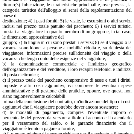
ritorno;3) l'ubicazione, le caratteristiche principali e, ove prevista, la
categoria turistica dell'alloggio ai sensi della regolamentazione del
paese di
destinazione; 4) i pasti forniti; 5) le visite, le escursioni o altri servizi
inclusi nel prezzo totale pattuito del pacchetto; 6) i servizi turistici
prestati al viaggiatore in quanto membro di un gruppo e, in tal caso,
le dimensioni approssimative del
gruppo; 7) la lingua in cui sono prestati i servizi; 8) se il viaggio o la
vacanza sono idonei a persone a mobilità ridotta e, su richiesta del
viaggiatore, informazioni precise sull'idoneità del viaggio o della
vacanza che tenga conto delle esigenze del viaggiatore;
b) la denominazione commerciale e l'indirizzo geografico
dell'organizzatore e del venditore, i loro recapiti telefonici e indirizzi
di posta elettronica;
c) il prezzo totale del pacchetto comprensivo di tasse e tutti i diritti,
imposte e altri costi aggiuntivi, ivi comprese le eventuali spese
amministrative e di gestione delle pratiche, oppure, ove questi non
siano ragionevolmente calcolabili
prima della conclusione del contratto, un'indicazione del tipo di costi
aggiuntivi che il viaggiatore potrebbe dover ancora sostenere;
d) le modalità di pagamento, compresi l'eventuale importo o
percentuale del prezzo da versare a titolo di acconto e il calendario
per il versamento del saldo, o le garanzie finanziarie che il
viaggiatore è tenuto a pagare o fornire;
e) il numero minimo di persone richiesto per il pacchetto e il termine