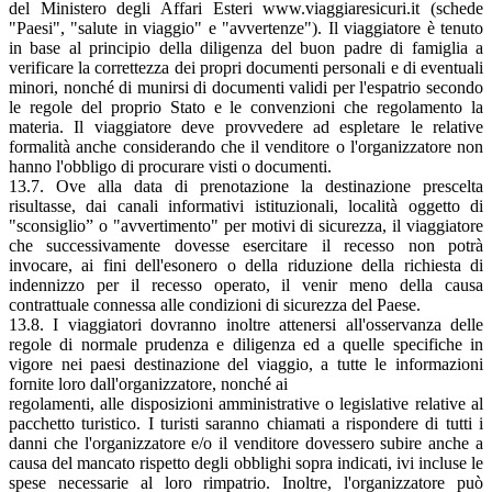
del Ministero degli Affari Esteri www.viaggiaresicuri.it (schede
"Paesi", "salute in viaggio" e "avvertenze"). Il viaggiatore è tenuto
in base al principio della diligenza del buon padre di famiglia a
verificare la correttezza dei propri documenti personali e di eventuali
minori, nonché di munirsi di documenti validi per l'espatrio secondo
le regole del proprio Stato e le convenzioni che regolamento la
materia. Il viaggiatore deve provvedere ad espletare le relative
formalità anche considerando che il venditore o l'organizzatore non
hanno l'obbligo di procurare visti o documenti.
13.7. Ove alla data di prenotazione la destinazione prescelta
risultasse, dai canali informativi istituzionali, località oggetto di
"sconsiglio” o "avvertimento" per motivi di sicurezza, il viaggiatore
che successivamente dovesse esercitare il recesso non potrà
invocare, ai fini dell'esonero o della riduzione della richiesta di
indennizzo per il recesso operato, il venir meno della causa
contrattuale connessa alle condizioni di sicurezza del Paese.
13.8. I viaggiatori dovranno inoltre attenersi all'osservanza delle
regole di normale prudenza e diligenza ed a quelle specifiche in
vigore nei paesi destinazione del viaggio, a tutte le informazioni
fornite loro dall'organizzatore, nonché ai
regolamenti, alle disposizioni amministrative o legislative relative al
pacchetto turistico. I turisti saranno chiamati a rispondere di tutti i
danni che l'organizzatore e/o il venditore dovessero subire anche a
causa del mancato rispetto degli obblighi sopra indicati, ivi incluse le
spese necessarie al loro rimpatrio. Inoltre, l'organizzatore può