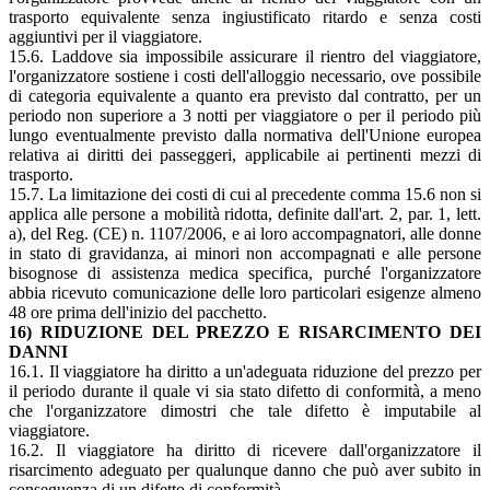
trasporto equivalente senza ingiustificato ritardo e senza costi
aggiuntivi per il viaggiatore.
15.6. Laddove sia impossibile assicurare il rientro del viaggiatore,
l'organizzatore sostiene i costi dell'alloggio necessario, ove possibile
di categoria equivalente a quanto era previsto dal contratto, per un
periodo non superiore a 3 notti per viaggiatore o per il periodo più
lungo eventualmente previsto dalla normativa dell'Unione europea
relativa ai diritti dei passeggeri, applicabile ai pertinenti mezzi di
trasporto.
15.7. La limitazione dei costi di cui al precedente comma 15.6 non si
applica alle persone a mobilità ridotta, definite dall'art. 2, par. 1, lett.
a), del Reg. (CE) n. 1107/2006, e ai loro accompagnatori, alle donne
in stato di gravidanza, ai minori non accompagnati e alle persone
bisognose di assistenza medica specifica, purché l'organizzatore
abbia ricevuto comunicazione delle loro particolari esigenze almeno
48 ore prima dell'inizio del pacchetto.
16) RIDUZIONE DEL PREZZO E RISARCIMENTO DEI
DANNI
16.1. Il viaggiatore ha diritto a un'adeguata riduzione del prezzo per
il periodo durante il quale vi sia stato difetto di conformità, a meno
che l'organizzatore dimostri che tale difetto è imputabile al
viaggiatore.
16.2. Il viaggiatore ha diritto di ricevere dall'organizzatore il
risarcimento adeguato per qualunque danno che può aver subito in
conseguenza di un difetto di conformità.