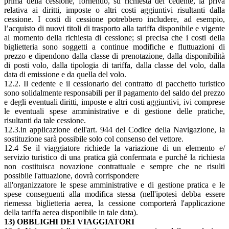
prima della cessione, fornendo, su richiesta del cedente, la priva
relativa ai diritti, imposte o altri costi aggiuntivi risultanti dalla
cessione. I costi di cessione potrebbero includere, ad esempio,
l’acquisto di nuovi titoli di trasporto alla tariffa disponibile e vigente
al momento della richiesta di cessione; si precisa che i costi della
biglietteria sono soggetti a continue modifiche e fluttuazioni di
prezzo e dipendono dalla classe di prenotazione, dalla disponibilità
di posti volo, dalla tipologia di tariffa, dalla classe del volo, dalla
data di emissione e da quella del volo.
12.2. Il cedente e il cessionario del contratto di pacchetto turistico
sono solidalmente responsabili per il pagamento del saldo del prezzo
e degli eventuali diritti, imposte e altri costi aggiuntivi, ivi comprese
le eventuali spese amministrative e di gestione delle pratiche,
risultanti da tale cessione.
12.3.in applicazione dell'art. 944 del Codice della Navigazione, la
sostituzione sarà possibile solo col consenso del vettore.
12.4 Se il viaggiatore richiede la variazione di un elemento e/
servizio turistico di una pratica già confermata e purché la richiesta
non costituisca novazione contrattuale e sempre che ne risulti
possibile l'attuazione, dovrà corrispondere
all'organizzatore le spese amministrative e di gestione pratica e le
spese conseguenti alla modifica stessa (nell'ipotesi debba essere
riemessa biglietteria aerea, la cessione comporterà l'applicazione
della tariffa aerea disponibile in tale data).
13) OBBLIGHI DEI VIAGGIATORI