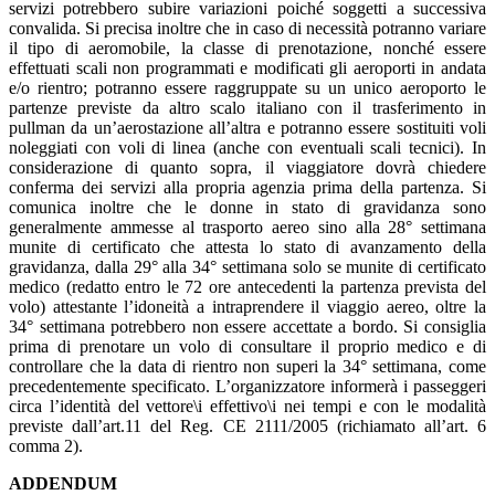
servizi potrebbero subire variazioni poiché soggetti a successiva
convalida. Si precisa inoltre che in caso di necessità potranno variare
il tipo di aeromobile, la classe di prenotazione, nonché essere
effettuati scali non programmati e modificati gli aeroporti in andata
e/o rientro; potranno essere raggruppate su un unico aeroporto le
partenze previste da altro scalo italiano con il trasferimento in
pullman da un’aerostazione all’altra e potranno essere sostituiti voli
noleggiati con voli di linea (anche con eventuali scali tecnici). In
considerazione di quanto sopra, il viaggiatore dovrà chiedere
conferma dei servizi alla propria agenzia prima della partenza. Si
comunica inoltre che le donne in stato di gravidanza sono
generalmente ammesse al trasporto aereo sino alla 28° settimana
munite di certificato che attesta lo stato di avanzamento della
gravidanza, dalla 29° alla 34° settimana solo se munite di certificato
medico (redatto entro le 72 ore antecedenti la partenza prevista del
volo) attestante l’idoneità a intraprendere il viaggio aereo, oltre la
34° settimana potrebbero non essere accettate a bordo. Si consiglia
prima di prenotare un volo di consultare il proprio medico e di
controllare che la data di rientro non superi la 34° settimana, come
precedentemente specificato. L’organizzatore informerà i passeggeri
circa l’identità del vettore\i effettivo\i nei tempi e con le modalità
previste dall’art.11 del Reg. CE 2111/2005 (richiamato all’art. 6
comma 2).
ADDENDUM