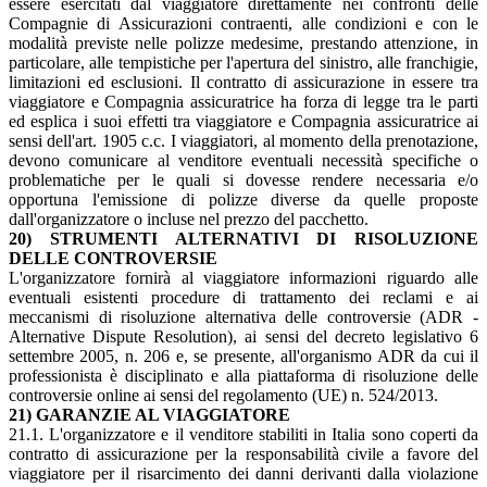
essere esercitati dal viaggiatore direttamente nei confronti delle
Compagnie di Assicurazioni contraenti, alle condizioni e con le
modalità previste nelle polizze medesime, prestando attenzione, in
particolare, alle tempistiche per l'apertura del sinistro, alle franchigie,
limitazioni ed esclusioni. Il contratto di assicurazione in essere tra
viaggiatore e Compagnia assicuratrice ha forza di legge tra le parti
ed esplica i suoi effetti tra viaggiatore e Compagnia assicuratrice ai
sensi dell'art. 1905 c.c. I viaggiatori, al momento della prenotazione,
devono comunicare al venditore eventuali necessità specifiche o
problematiche per le quali si dovesse rendere necessaria e/o
opportuna l'emissione di polizze diverse da quelle proposte
dall'organizzatore o incluse nel prezzo del pacchetto.
20) STRUMENTI ALTERNATIVI DI RISOLUZIONE
DELLE CONTROVERSIE
L'organizzatore fornirà al viaggiatore informazioni riguardo alle
eventuali esistenti procedure di trattamento dei reclami e ai
meccanismi di risoluzione alternativa delle controversie (ADR -
Alternative Dispute Resolution), ai sensi del decreto legislativo 6
settembre 2005, n. 206 e, se presente, all'organismo ADR da cui il
professionista è disciplinato e alla piattaforma di risoluzione delle
controversie online ai sensi del regolamento (UE) n. 524/2013.
21) GARANZIE AL VIAGGIATORE
21.1. L'organizzatore e il venditore stabiliti in Italia sono coperti da
contratto di assicurazione per la responsabilità civile a favore del
viaggiatore per il risarcimento dei danni derivanti dalla violazione