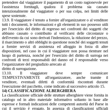
pretendere dal viaggiatore il pagamento di un costo ragionevole per
l'assistenza fornitagli, qualora il problema sia causato
intenzionalmente dal viaggiatore o per sua colpa, nei limiti delle
spese sostenute.
13.9. Il viaggiatore è tenuto a fornire all'organizzatore o al venditore
tutti i documenti, le informazioni e gli elementi in suo possesso utili
per l'esercizio del diritto di regresso nei confronti dei soggetti che
abbiano causato o contribuito al verificarsi delle circostanze o
dell'evento da cui sono derivati l'indennizzo, la riduzione del prezzo,
il risarcimento o altri obblighi in questione nonché dei soggetti tenuti
a fornire servizi di assistenza ed alloggio in forza di altre
disposizioni, nel caso in cui il viaggiatore non possa rientrare nel
luogo di partenza, nonché per l'esercizio del diritto di surroga nei
confronti di terzi responsabili del danno ed è responsabile verso
l'organizzatore del pregiudizio arrecato al
diritto di surrogazione.
13.10. Il viaggiatore deve sempre comunicare
TEMPESTIVAMENTE all'organizzatore, anche tramite il
venditore, eventuali difetti di conformità riscontrati durante
l'esecuzione del pacchetto, come indicato al successivo articolo 15.
14) CLASSIFICAZIONE ALBERGHIERA
La classificazione ufficiale delle strutture alberghiere viene fornita in
catalogo od in altro materiale informativo soltanto in base alle
espresse e formali indicazioni delle competenti autorità del Paese in
cui il servizio è erogato. In assenza di classificazioni ufficiali