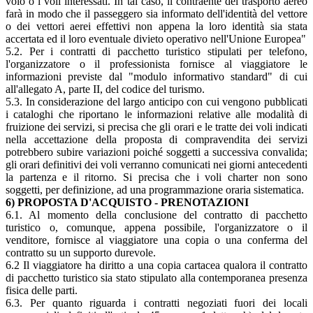
volo o i voli interessati. In tal caso, il contraente del trasporto aereo
farà in modo che il passeggero sia informato dell'identità del vettore
o dei vettori aerei effettivi non appena la loro identità sia stata
accertata ed il loro eventuale divieto operativo nell'Unione Europea"
5.2. Per i contratti di pacchetto turistico stipulati per telefono,
l'organizzatore o il professionista fornisce al viaggiatore le
informazioni previste dal "modulo informativo standard" di cui
all'allegato A, parte II, del codice del turismo.
5.3. In considerazione del largo anticipo con cui vengono pubblicati
i cataloghi che riportano le informazioni relative alle modalità di
fruizione dei servizi, si precisa che gli orari e le tratte dei voli indicati
nella accettazione della proposta di compravendita dei servizi
potrebbero subire variazioni poiché soggetti a successiva convalida;
gli orari definitivi dei voli verranno comunicati nei giorni antecedenti
la partenza e il ritorno. Si precisa che i voli charter non sono
soggetti, per definizione, ad una programmazione oraria sistematica.
6) PROPOSTA D'ACQUISTO - PRENOTAZIONI
6.1. Al momento della conclusione del contratto di pacchetto
turistico o, comunque, appena possibile, l'organizzatore o il
venditore, fornisce al viaggiatore una copia o una conferma del
contratto su un supporto durevole.
6.2 Il viaggiatore ha diritto a una copia cartacea qualora il contratto
di pacchetto turistico sia stato stipulato alla contemporanea presenza
fisica delle parti.
6.3. Per quanto riguarda i contratti negoziati fuori dei locali