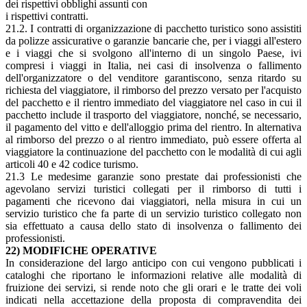
dei rispettivi obblighi assunti con
i rispettivi contratti.
21.2. I contratti di organizzazione di pacchetto turistico sono assistiti
da polizze assicurative o garanzie bancarie che, per i viaggi all'estero
e i viaggi che si svolgono all'interno di un singolo Paese, ivi
compresi i viaggi in Italia, nei casi di insolvenza o fallimento
dell'organizzatore o del venditore garantiscono, senza ritardo su
richiesta del viaggiatore, il rimborso del prezzo versato per l'acquisto
del pacchetto e il rientro immediato del viaggiatore nel caso in cui il
pacchetto include il trasporto del viaggiatore, nonché, se necessario,
il pagamento del vitto e dell'alloggio prima del rientro. In alternativa
al rimborso del prezzo o al rientro immediato, può essere offerta al
viaggiatore la continuazione del pacchetto con le modalità di cui agli
articoli 40 e 42 codice turismo.
21.3 Le medesime garanzie sono prestate dai professionisti che
agevolano servizi turistici collegati per il rimborso di tutti i
pagamenti che ricevono dai viaggiatori, nella misura in cui un
servizio turistico che fa parte di un servizio turistico collegato non
sia effettuato a causa dello stato di insolvenza o fallimento dei
professionisti.
22) MODIFICHE OPERATIVE
In considerazione del largo anticipo con cui vengono pubblicati i
cataloghi che riportano le informazioni relative alle modalità di
fruizione dei servizi, si rende noto che gli orari e le tratte dei voli
indicati nella accettazione della proposta di compravendita dei