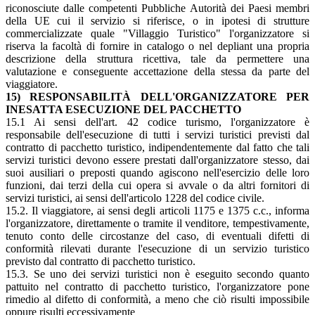
riconosciute dalle competenti Pubbliche Autorità dei Paesi membri
della UE cui il servizio si riferisce, o in ipotesi di strutture
commercializzate quale "Villaggio Turistico" l'organizzatore si
riserva la facoltà di fornire in catalogo o nel depliant una propria
descrizione della struttura ricettiva, tale da permettere una
valutazione e conseguente accettazione della stessa da parte del
viaggiatore.
15) RESPONSABILITÀ DELL'ORGANIZZATORE PER
INESATTA ESECUZIONE DEL PACCHETTO
15.1 Ai sensi dell'art. 42 codice turismo, l'organizzatore è
responsabile dell'esecuzione di tutti i servizi turistici previsti dal
contratto di pacchetto turistico, indipendentemente dal fatto che tali
servizi turistici devono essere prestati dall'organizzatore stesso, dai
suoi ausiliari o preposti quando agiscono nell'esercizio delle loro
funzioni, dai terzi della cui opera si avvale o da altri fornitori di
servizi turistici, ai sensi dell'articolo 1228 del codice civile.
15.2. Il viaggiatore, ai sensi degli articoli 1175 e 1375 c.c., informa
l'organizzatore, direttamente o tramite il venditore, tempestivamente,
tenuto conto delle circostanze del caso, di eventuali difetti di
conformità rilevati durante l'esecuzione di un servizio turistico
previsto dal contratto di pacchetto turistico.
15.3. Se uno dei servizi turistici non è eseguito secondo quanto
pattuito nel contratto di pacchetto turistico, l'organizzatore pone
rimedio al difetto di conformità, a meno che ciò risulti impossibile
oppure risulti eccessivamente