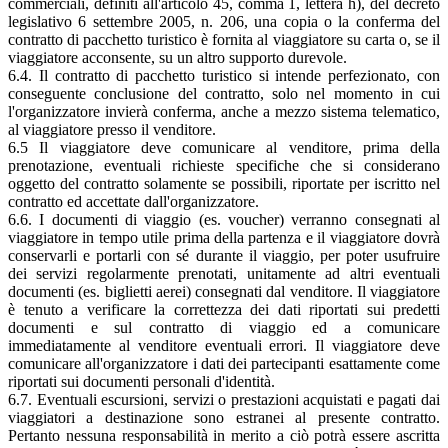
commerciali, definiti all'articolo 45, comma 1, lettera h), del decreto
legislativo 6 settembre 2005, n. 206, una copia o la conferma del
contratto di pacchetto turistico è fornita al viaggiatore su carta o, se il
viaggiatore acconsente, su un altro supporto durevole.
6.4. Il contratto di pacchetto turistico si intende perfezionato, con
conseguente conclusione del contratto, solo nel momento in cui
l'organizzatore invierà conferma, anche a mezzo sistema telematico,
al viaggiatore presso il venditore.
6.5 Il viaggiatore deve comunicare al venditore, prima della
prenotazione, eventuali richieste specifiche che si considerano
oggetto del contratto solamente se possibili, riportate per iscritto nel
contratto ed accettate dall'organizzatore.
6.6. I documenti di viaggio (es. voucher) verranno consegnati al
viaggiatore in tempo utile prima della partenza e il viaggiatore dovrà
conservarli e portarli con sé durante il viaggio, per poter usufruire
dei servizi regolarmente prenotati, unitamente ad altri eventuali
documenti (es. biglietti aerei) consegnati dal venditore. Il viaggiatore
è tenuto a verificare la correttezza dei dati riportati sui predetti
documenti e sul contratto di viaggio ed a comunicare
immediatamente al venditore eventuali errori. Il viaggiatore deve
comunicare all'organizzatore i dati dei partecipanti esattamente come
riportati sui documenti personali d'identità.
6.7. Eventuali escursioni, servizi o prestazioni acquistati e pagati dai
viaggiatori a destinazione sono estranei al presente contratto.
Pertanto nessuna responsabilità in merito a ciò potrà essere ascritta