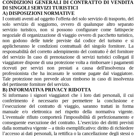
CONDIZIONI GENERALI DI CONTRATTO DI VENDITA
DI SINGOLI SERVIZI TURISTICI
A) DISPOSIZIONI NORMATIVE
I contratti aventi ad oggetto l'offerta del solo servizio di trasporto, del
solo servizio di soggiorno, ovvero di qualunque altro separato
servizio turistico, non si possono configurare come fattispecie
negoziale di organizzazione di viaggio ovvero di pacchetto turistico,
non godono delle tutele previste dal codice del turismo e si
applicheranno le condizioni contrattuali del singolo fornitore. La
responsabilità del corretto adempimento del contratto è del fornitore
del servizio In caso di prenotazione di servizi turistici collegati il
viaggiatore dispone di una protezione volta a rimborsare i pagamenti
ricevuti per servizi non prestati a causa dell'insolvenza de
professionista che ha incassato le somme pagate dal viaggiatore.
Tale protezione non prevede alcun rimborso in caso di insolvenza
del pertinente fornitore del servizio.
B) INFORMATIVA PRIVACY RIDOTTA
Si informano i signori viaggiatori che i loro dati personali, il cui
conferimento è necessario per permettere la conclusione e
l’esecuzione del contratto di viaggio, saranno trattati in forma
manuale e/o elettronica nel rispetto della normativa vigente.
L'eventuale rifiuto comporterà l'impossibilità di perfezionamento e
conseguente esecuzione del contratto. L’esercizio dei diritti previsti
dalla normativa vigente – a titolo esemplificativo: diritto di richiedere
l’accesso ai dati personali, la rettifica o la cancellazione degli stessi o