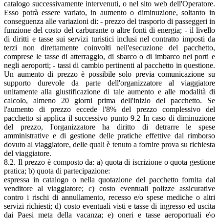
catalogo successivamente intervenuti, o nel sito web dell'Operatore.
Esso potrà essere variato, in aumento o diminuzione, soltanto in
conseguenza alle variazioni di: - prezzo del trasporto di passeggeri in
funzione del costo del carburante o altre fonti di energia; - il livello
di diritti e tasse sui servizi turistici inclusi nel contratto imposti da
terzi non direttamente coinvolti nell'esecuzione del pacchetto,
comprese le tasse di atterraggio, di sbarco o di imbarco nei porti e
negli aeroporti; - tassi di cambio pertinenti al pacchetto in questione.
Un aumento di prezzo è possibile solo previa comunicazione su
supporto durevole da parte dell'organizzatore al viaggiatore
unitamente alla giustificazione di tale aumento e alle modalità di
calcolo, almeno 20 giorni prima dell'inizio del pacchetto. Se
l'aumento di prezzo eccede l'8% del prezzo complessivo del
pacchetto si applica il successivo punto 9.2 In caso di diminuzione
del prezzo, l'organizzatore ha diritto di detrarre le spese
amministrative e di gestione delle pratiche effettive dal rimborso
dovuto al viaggiatore, delle quali è tenuto a fornire prova su richiesta
del viaggiatore.
8.2. Il prezzo è composto da: a) quota di iscrizione o quota gestione
pratica; b) quota di partecipazione:
espressa in catalogo o nella quotazione del pacchetto fornita dal
venditore al viaggiatore; c) costo eventuali polizze assicurative
contro i rischi di annullamento, recesso e/o spese mediche o altri
servizi richiesti; d) costo eventuali visti e tasse di ingresso ed uscita
dai Paesi meta della vacanza; e) oneri e tasse aeroportuali e\o