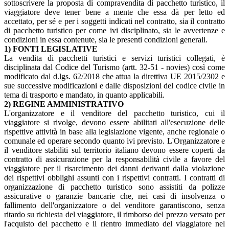
sottoscrivere la proposta di compravendita di pacchetto turistico, il
viaggiatore deve tener bene a mente che essa dà per letto ed
accettato, per sé e per i soggetti indicati nel contratto, sia il contratto
di pacchetto turistico per come ivi disciplinato, sia le avvertenze e
condizioni in essa contenute, sia le presenti condizioni generali.
1) FONTI LEGISLATIVE
La vendita di pacchetti turistici e servizi turistici collegati, è
disciplinata dal Codice del Turismo (artt. 32-51 - novies) così come
modificato dal d.lgs. 62/2018 che attua la direttiva UE 2015/2302 e
sue successive modificazioni e dalle disposizioni del codice civile in
tema di trasporto e mandato, in quanto applicabili.
2) REGINE AMMINISTRATIVO
L'organizzatore e il venditore del pacchetto turistico, cui il
viaggiatore si rivolge, devono essere abilitati all'esecuzione delle
rispettive attività in base alla legislazione vigente, anche regionale o
comunale ed operare secondo quanto ivi previsto. L'Organizzatore e
il venditore stabiliti sul territorio italiano devono essere coperti da
contratto di assicurazione per la responsabilità civile a favore del
viaggiatore per il risarcimento dei danni derivanti dalla violazione
dei rispettivi obblighi assunti con i rispettivi contratti. I contratti di
organizzazione di pacchetto turistico sono assistiti da polizze
assicurative o garanzie bancarie che, nei casi di insolvenza o
fallimento dell'organizzatore o del venditore garantiscono, senza
ritardo su richiesta del viaggiatore, il rimborso del prezzo versato per
l'acquisto del pacchetto e il rientro immediato del viaggiatore nel