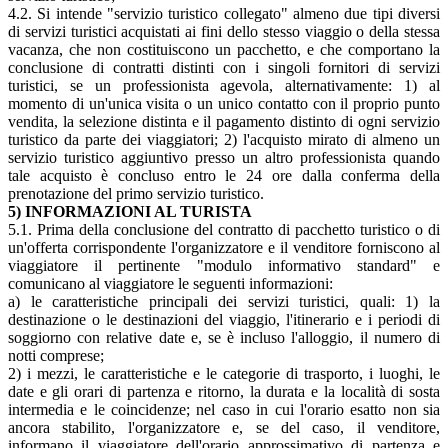
4.2. Si intende "servizio turistico collegato" almeno due tipi diversi
di servizi turistici acquistati ai fini dello stesso viaggio o della stessa
vacanza, che non costituiscono un pacchetto, e che comportano la
conclusione di contratti distinti con i singoli fornitori di servizi
turistici, se un professionista agevola, alternativamente: 1) al
momento di un'unica visita o un unico contatto con il proprio punto
vendita, la selezione distinta e il pagamento distinto di ogni servizio
turistico da parte dei viaggiatori; 2) l'acquisto mirato di almeno un
servizio turistico aggiuntivo presso un altro professionista quando
tale acquisto è concluso entro le 24 ore dalla conferma della
prenotazione del primo servizio turistico.
5) INFORMAZIONI AL TURISTA
5.1. Prima della conclusione del contratto di pacchetto turistico o di
un'offerta corrispondente l'organizzatore e il venditore forniscono al
viaggiatore il pertinente "modulo informativo standard" e
comunicano al viaggiatore le seguenti informazioni:
a) le caratteristiche principali dei servizi turistici, quali: 1) la
destinazione o le destinazioni del viaggio, l'itinerario e i periodi di
soggiorno con relative date e, se è incluso l'alloggio, il numero di
notti comprese;
2) i mezzi, le caratteristiche e le categorie di trasporto, i luoghi, le
date e gli orari di partenza e ritorno, la durata e la località di sosta
intermedia e le coincidenze; nel caso in cui l'orario esatto non sia
ancora stabilito, l'organizzatore e, se del caso, il venditore,
informano il viaggiatore dell'orario approssimativo di partenza e