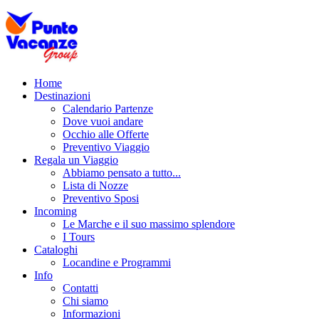
Home
Destinazioni
Calendario Partenze
Dove vuoi andare
Occhio alle Offerte
Preventivo Viaggio
Regala un Viaggio
Abbiamo pensato a tutto...
Lista di Nozze
Preventivo Sposi
Incoming
Le Marche e il suo massimo splendore
I Tours
Cataloghi
Locandine e Programmi
Info
Contatti
Chi siamo
Informazioni