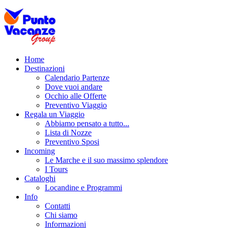
Home
Destinazioni
Calendario Partenze
Dove vuoi andare
Occhio alle Offerte
Preventivo Viaggio
Regala un Viaggio
Abbiamo pensato a tutto...
Lista di Nozze
Preventivo Sposi
Incoming
Le Marche e il suo massimo splendore
I Tours
Cataloghi
Locandine e Programmi
Info
Contatti
Chi siamo
Informazioni