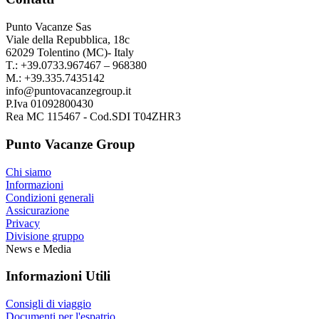
Punto Vacanze Sas
Viale della Repubblica, 18c
62029 Tolentino (MC)- Italy
T.: +39.0733.967467 – 968380
M.: +39.335.7435142
info@puntovacanzegroup.it
P.Iva 01092800430
Rea MC 115467 - Cod.SDI T04ZHR3
Punto Vacanze Group
Chi siamo
Informazioni
Condizioni generali
Assicurazione
Privacy
Divisione gruppo
News e Media
Informazioni Utili
Consigli di viaggio
Documenti per l'espatrio